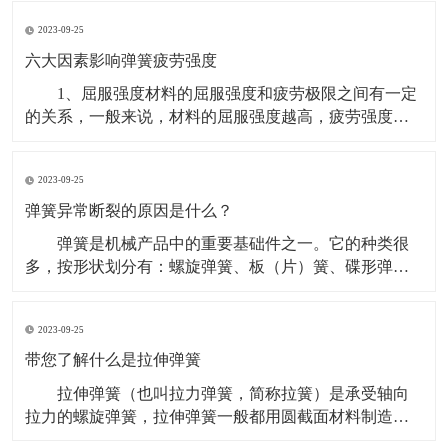
扭转弹簧出现裂纹并滞后断裂。弹簧钢丝生产的扭转弹
2023-09-25
簧在客户装配前发现少量弹簧断裂，断口位置如箭头所
指。 扭转弹簧生产工艺：弹簧钢丝→绕簧→低温去
六大因素影响弹簧疲劳强度
应力
1、屈服强度材料的屈服强度和疲劳极限之间有一定
的关系，一般来说，材料的屈服强度越高，疲劳强度也
越高，因此，为了提高弹簧的疲劳强度应设法提高弹簧
材料的屈服强度，或采用屈服强度和抗拉强度比值高的
2023-09-25
材料。对同一材料来说，细晶粒组织比粗细晶粒组织具
有更高的屈服强度。 2、表面状态最大应力多发生在
弹簧异常断裂的原因是什么？
弹簧
弹簧是机械产品中的重要基础件之一。它的种类很
多，按形状划分有：螺旋弹簧、板（片）簧、碟形弹
簧、环形弹簧、平面（截锥）蜗卷弹簧等；按承载特点
划分有：压缩、拉伸、扭转弹簧等。 弹簧承受的应
2023-09-25
力主要有：弯曲应力、扭转应力、拉压应力和复合应力
等。 弹簧的故障模式主要有：断裂、变形、松驰、
带您了解什么是拉伸弹簧
磨损。
拉伸弹簧（也叫拉力弹簧，简称拉簧）是承受轴向
拉力的螺旋弹簧，拉伸弹簧一般都用圆截面材料制造。
在不承受负荷时，拉伸弹簧的圈与圈之间一般都是并紧