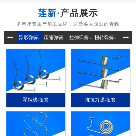
产品展示
异形弹簧...
压缩弹簧...
拉伸弹簧...
扭转弹簧...
电池弹簧
琴钢线-扭簧
抗拉力强-扭簧