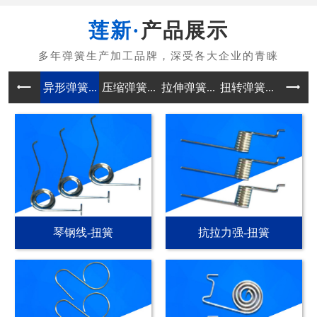
产品展示
异形弹簧...
压缩弹簧...
拉伸弹簧...
扭转弹簧...
电池弹簧
琴钢线-扭簧
抗拉力强-扭簧