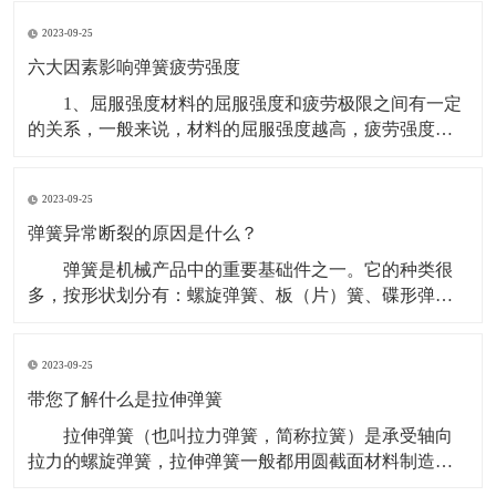
扭转弹簧出现裂纹并滞后断裂。弹簧钢丝生产的扭转弹
2023-09-25
簧在客户装配前发现少量弹簧断裂，断口位置如箭头所
指。 扭转弹簧生产工艺：弹簧钢丝→绕簧→低温去
六大因素影响弹簧疲劳强度
应力
1、屈服强度材料的屈服强度和疲劳极限之间有一定
的关系，一般来说，材料的屈服强度越高，疲劳强度也
越高，因此，为了提高弹簧的疲劳强度应设法提高弹簧
材料的屈服强度，或采用屈服强度和抗拉强度比值高的
2023-09-25
材料。对同一材料来说，细晶粒组织比粗细晶粒组织具
有更高的屈服强度。 2、表面状态最大应力多发生在
弹簧异常断裂的原因是什么？
弹簧
弹簧是机械产品中的重要基础件之一。它的种类很
多，按形状划分有：螺旋弹簧、板（片）簧、碟形弹
簧、环形弹簧、平面（截锥）蜗卷弹簧等；按承载特点
划分有：压缩、拉伸、扭转弹簧等。 弹簧承受的应
2023-09-25
力主要有：弯曲应力、扭转应力、拉压应力和复合应力
等。 弹簧的故障模式主要有：断裂、变形、松驰、
带您了解什么是拉伸弹簧
磨损。
拉伸弹簧（也叫拉力弹簧，简称拉簧）是承受轴向
拉力的螺旋弹簧，拉伸弹簧一般都用圆截面材料制造。
在不承受负荷时，拉伸弹簧的圈与圈之间一般都是并紧