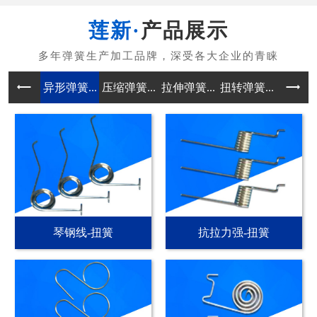
产品展示
异形弹簧...
压缩弹簧...
拉伸弹簧...
扭转弹簧...
电池弹簧
琴钢线-扭簧
抗拉力强-扭簧