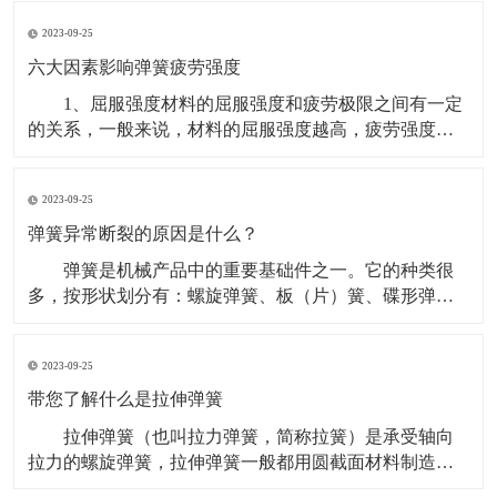
扭转弹簧出现裂纹并滞后断裂。弹簧钢丝生产的扭转弹
2023-09-25
簧在客户装配前发现少量弹簧断裂，断口位置如箭头所
指。 扭转弹簧生产工艺：弹簧钢丝→绕簧→低温去
六大因素影响弹簧疲劳强度
应力
1、屈服强度材料的屈服强度和疲劳极限之间有一定
的关系，一般来说，材料的屈服强度越高，疲劳强度也
越高，因此，为了提高弹簧的疲劳强度应设法提高弹簧
材料的屈服强度，或采用屈服强度和抗拉强度比值高的
2023-09-25
材料。对同一材料来说，细晶粒组织比粗细晶粒组织具
有更高的屈服强度。 2、表面状态最大应力多发生在
弹簧异常断裂的原因是什么？
弹簧
弹簧是机械产品中的重要基础件之一。它的种类很
多，按形状划分有：螺旋弹簧、板（片）簧、碟形弹
簧、环形弹簧、平面（截锥）蜗卷弹簧等；按承载特点
划分有：压缩、拉伸、扭转弹簧等。 弹簧承受的应
2023-09-25
力主要有：弯曲应力、扭转应力、拉压应力和复合应力
等。 弹簧的故障模式主要有：断裂、变形、松驰、
带您了解什么是拉伸弹簧
磨损。
拉伸弹簧（也叫拉力弹簧，简称拉簧）是承受轴向
拉力的螺旋弹簧，拉伸弹簧一般都用圆截面材料制造。
在不承受负荷时，拉伸弹簧的圈与圈之间一般都是并紧